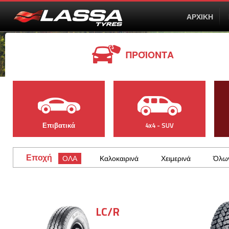
ΑΡΧΙΚΗ
ΠΡΟΪΟΝΤΑ
FIND THE RIG
Choose your vehicle's brand, model, year of productio
production year and engine type of your vehicle, you c
Επιβατικά
4x4 - SUV
Εποχή
ΟΛΑ
Καλοκαιρινά
Χειμερινά
Όλων
LC/R