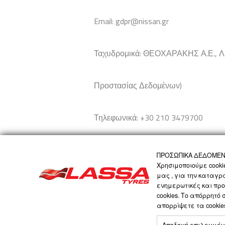
Email: gdpr@nissan.gr
Ταχυδρομικά: ΘΕΟΧΑΡΑΚΗΣ Α.Ε., 
Προστασίας Δεδομένων)
Τηλεφωνικά: +30 210 3479700
ΠΡΟΣΩΠΙΚΑ ΔΕΔΟΜΕΝΑ
Χρησιμοποιούμε cooki
μας , για την καταγρ
ΑΡΧΙΚΗ
Η ΕΤΑΙΡΙΑ
ΠΡΟΪΟΝΤΑ
ΤΕΧ
ενημερωτικές και προ
cookies. Το απόρρητό
απορρίψετε τα cooki
LASSA COMPANY