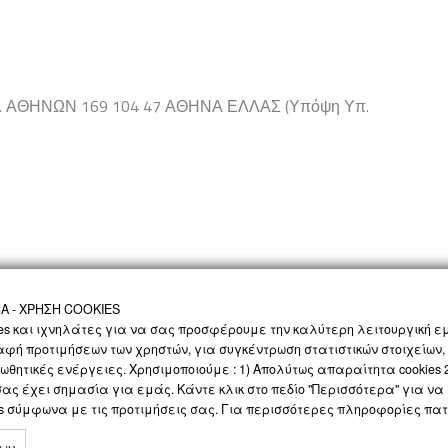
Λ. ΑΘΗΝΩΝ 169 104 47 ΑΘΗΝΑ ΕΛΛΑΣ (Υπόψη Υπ.
 - ΧΡΗΣΗ COOKIES
es και ιχνηλάτες για να σας προσφέρουμε την καλύτερη λειτουργική εμ
αφή προτιμήσεων των χρηστών, για συγκέντρωση στατιστικών στοιχείων,
ΝΟΛΟΓΙΑ
ΠΡΟΣΩΠΙΚΑ ΔΕΔΟΜΕΝΑ
SOCIAL MEDIA
ΕΠΙΚΟΙΝΩΝΙΑ
ωθητικές ενέργειες. Χρησιμοποιούμε : 1) Απολύτως απαραίτητα cookies 2)
 σας έχει σημασία για εμάς. Κάντε κλικ στο πεδίο "Περισσότερα" για 
es σύμφωνα με τις προτιμήσεις σας. Για περισσότερες πληροφορίες πα