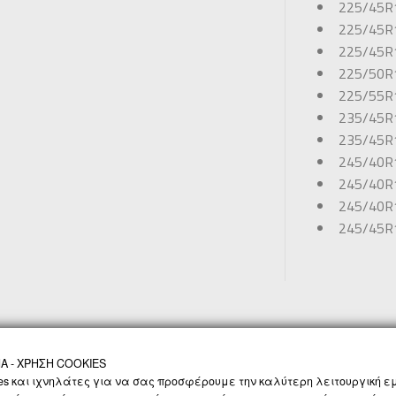
225/45R
225/45R
225/45R
225/50R
225/55R
235/45R
235/45R
245/40R
245/40R
245/40R
245/45R
 - ΧΡΗΣΗ COOKIES
ΝΟΛΟΓΙΑ
ΠΡΟΣΩΠΙΚΑ ΔΕΔΟΜΕΝΑ
SOCIAL MEDIA
ΕΠΙΚΟΙΝΩΝΙΑ
es και ιχνηλάτες για να σας προσφέρουμε την καλύτερη λειτουργική εμ