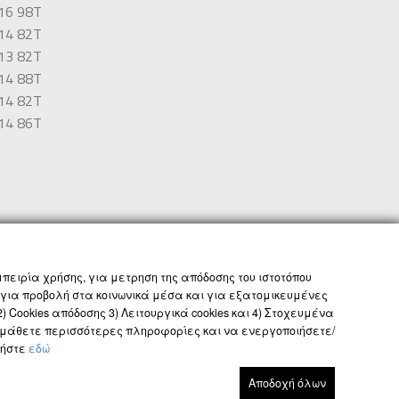
16 98T
14 82T
13 82T
14 88T
14 82T
14 86T
ΟΡΟΙ ΚΑΙ ΠΡΟΫΠΟΘΕΣΕΙΣ
GLOBAL SITE
πειρία χρήσης, για μετρηση της απόδοσης του ιστοτόπου
 για προβολή στα κοινωνικά μέσα και για εξατομικευμένες
 Cookies απόδοσης 3) Λειτουργικά cookies και 4) Στοχευμένα
να μάθετε περισσότερες πληροφορίες και να ενεργοποιήσετε/
τήστε
εδώ
Αποδοχή όλων