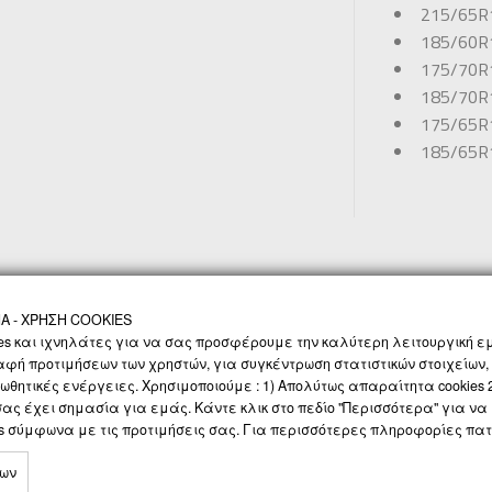
215/65R
185/60R
175/70R
185/70R
175/65R
185/65R
 - ΧΡΗΣΗ COOKIES
ΝΟΛΟΓΙΑ
ΠΡΟΣΩΠΙΚΑ ΔΕΔΟΜΕΝΑ
SOCIAL MEDIA
ΕΠΙΚΟΙΝΩΝΙΑ
es και ιχνηλάτες για να σας προσφέρουμε την καλύτερη λειτουργική εμ
αφή προτιμήσεων των χρηστών, για συγκέντρωση στατιστικών στοιχείων,
ωθητικές ενέργειες. Χρησιμοποιούμε : 1) Απολύτως απαραίτητα cookies 2)
 σας έχει σημασία για εμάς. Κάντε κλικ στο πεδίο "Περισσότερα" για 
es σύμφωνα με τις προτιμήσεις σας. Για περισσότερες πληροφορίες πα
νων