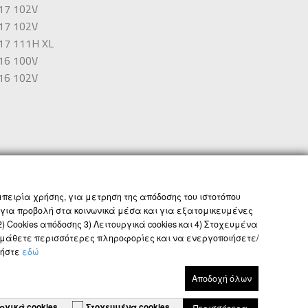
17 102V
17 102V
17 111H XL
16 100V
16 102V
ΟΡΟΙ ΚΑΙ ΠΡΟΫΠΟΘΕΣΕΙΣ
GLOBAL SITE
πειρία χρήσης, για μετρηση της απόδοσης του ιστοτόπου
 για προβολή στα κοινωνικά μέσα και για εξατομικευμένες
 Cookies απόδοσης 3) Λειτουργικά cookies και 4) Στοχευμένα
να μάθετε περισσότερες πληροφορίες και να ενεργοποιήσετε/
τήστε
εδώ
Αποδοχή όλων
ργικά cookies
Στοχευμένα cookies
Περισσότερα