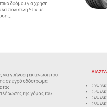
στικό δρόμου για χρήση
γάλα πολυτελή SUV με
οσης.
ΔΙΑΣΤΑ
ς για γρήγορη εκκένωση του
σης σε υγρό οδόστρωμα
295/35R
ατος
275/45R
 πλήρωσης της γόμας του
245/45R
255/45R