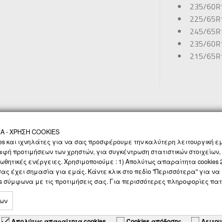
235/60R
225/65R
245/65R
235/60R
215/65R
 - ΧΡΗΣΗ COOKIES
ΝΟΛΟΓΙΑ
ΠΡΟΣΩΠΙΚΑ ΔΕΔΟΜΕΝΑ
SOCIAL MEDIA
ΕΠΙΚΟΙΝΩΝΙΑ
es και ιχνηλάτες για να σας προσφέρουμε την καλύτερη λειτουργική εμ
αφή προτιμήσεων των χρηστών, για συγκέντρωση στατιστικών στοιχείων,
ωθητικές ενέργειες. Χρησιμοποιούμε : 1) Απολύτως απαραίτητα cookies 2)
 σας έχει σημασία για εμάς. Κάντε κλικ στο πεδίο "Περισσότερα" για 
es σύμφωνα με τις προτιμήσεις σας. Για περισσότερες πληροφορίες πα
νων
Απολύτως απαραίτητα cookies
Cookies απόδοσης
Λειτου