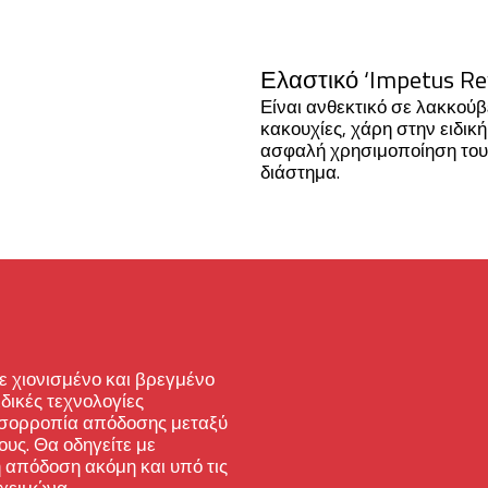
Ελαστικό ‘Impetus Rev
Είναι ανθεκτικό σε λακκούβ
κακουχίες, χάρη στην ειδική
ασφαλή χρησιμοποίηση του 
διάστημα.
 χιονισμένο και βρεγμένο
δικές τεχνολογίες
 ισορροπία απόδοσης μεταξύ
υς. Θα οδηγείτε με
 απόδοση ακόμη και υπό τις