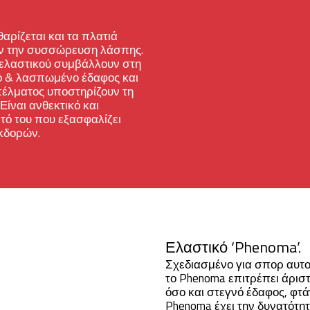
αρίζεται και τα πλατιά
υν την συσσώρευση λάσπης.
 ελαστικού συμβάλλουν στη
ο & λασπωμένο έδαφος και
 πέλματος υποστηρίζουν τη
ίναι ανθεκτικό και
τό του που εξασφαλίζει
εκδορών.
Ελαστικό ‘Phenoma’.
Σχεδιασμένο για σπορ αυτο
το Phenoma επιτρέπει άρισ
όσο και στεγνό έδαφος, φτάν
Phenoma έχει την δυνατότη